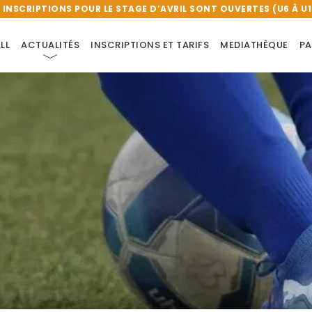
S INSCRIPTIONS POUR LE STAGE D’AVRIL SONT OUVERTES (U6 À U13
LL
ACTUALITÉS
INSCRIPTIONS ET TARIFS
MEDIATHÈQUE
PA
 FOOTBALL DU CLUB ATHLÉTIQUE